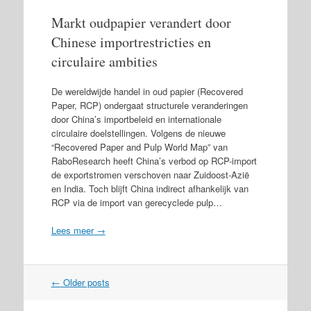
Markt oudpapier verandert door
Chinese importrestricties en
circulaire ambities
De wereldwijde handel in oud papier (Recovered
Paper, RCP) ondergaat structurele veranderingen
door China’s importbeleid en internationale
circulaire doelstellingen. Volgens de nieuwe
“Recovered Paper and Pulp World Map” van
RaboResearch heeft China’s verbod op RCP-import
de exportstromen verschoven naar Zuidoost-Azië
en India. Toch blijft China indirect afhankelijk van
RCP via de import van gerecyclede pulp…
Lees meer →
Post
←
Older posts
navigation