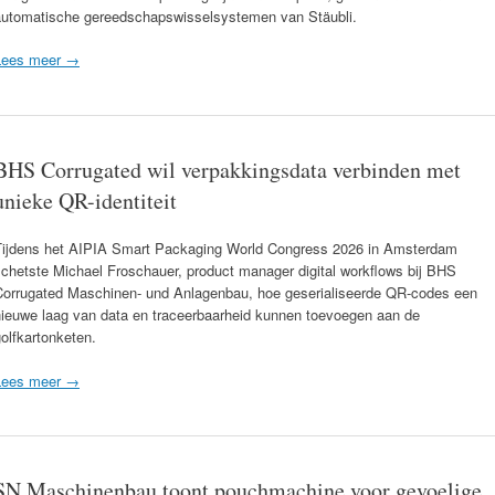
automatische gereedschapswisselsystemen van Stäubli.
Lees meer →
BHS Corrugated wil verpakkingsdata verbinden met
unieke QR-identiteit
Tijdens het AIPIA Smart Packaging World Congress 2026 in Amsterdam
chetste Michael Froschauer, product manager digital workflows bij BHS
Corrugated Maschinen- und Anlagenbau, hoe geserialiseerde QR-codes een
nieuwe laag van data en traceerbaarheid kunnen toevoegen aan de
olfkartonketen.
Lees meer →
SN Maschinenbau toont pouchmachine voor gevoelige