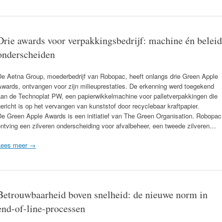
Drie awards voor verpakkingsbedrijf: machine én beleid
onderscheiden
De Aetna Group, moederbedrijf van Robopac, heeft onlangs drie Green Apple
wards, ontvangen voor zijn milieuprestaties. De erkenning werd toegekend
aan de Technoplat PW, een papierwikkelmachine voor palletverpakkingen die
ericht is op het vervangen van kunststof door recyclebaar kraftpapier.
De Green Apple Awards is een initiatief van The Green Organisation. Robopac
ntving een zilveren onderscheiding voor afvalbeheer, een tweede zilveren…
Lees meer →
Betrouwbaarheid boven snelheid: de nieuwe norm in
end-of-line-processen