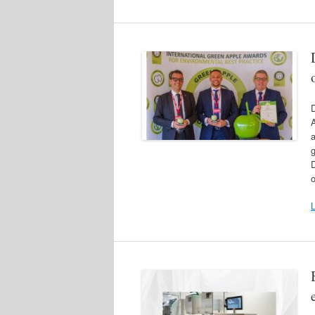
A
g
o