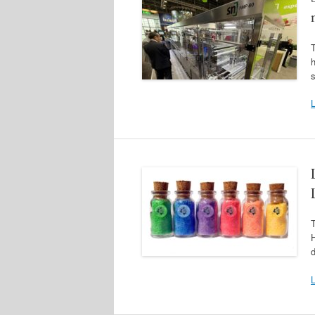
s
T
d