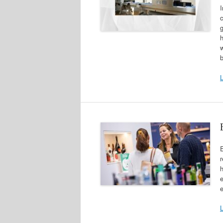
I
c
h
r
h