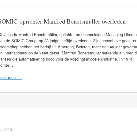
SOMIC-oprichter Manfred Bonetsmüller overleden
Onlangs is Manfred Bonetsmüller, oprichter en decennialang Managing Directo
an de SOMIC Group, op 83-jarige leeftijd overleden. Zijn innovatieve geest e
eiderschap hebben het bedrijf uit Amerang, Beieren, meer dan 40 jaar gevorm
n internationaal op de kaart gezet. Manfred Bonetsmüller herkende al vroeg 
kansen die automatisering bood voor de voedingsmiddelenindustrie. In 1974
richtte…
Lees meer →
t: 2015