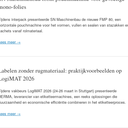
mono-folies
Tijdens interpack presenteerde SN Maschinenbau de nieuwe FMP 80, een
horizontale pouchmachine voor het vormen, vullen en sealen van stazakken e
achets vanaf rolmateriaal.
Lees meer →
Labelen zonder rugmateriaal: praktijkvoorbeelden op
LogiMAT 2026
ijdens vakbeurs LogiMAT 2026 (24-26 maart in Stuttgart) presenteerde
HERMA, leverancier van etiketteermachines, een reeks oplossingen die
uurzaamheid en economische efficiëntie combineren in het etiketteerproces.
Lees meer →