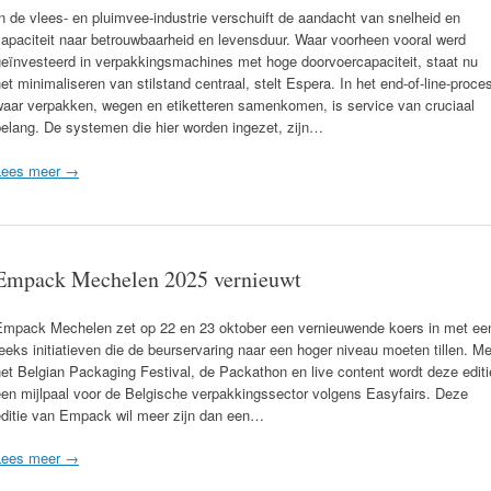
n de vlees- en pluimvee-industrie verschuift de aandacht van snelheid en
apaciteit naar betrouwbaarheid en levensduur. Waar voorheen vooral werd
geïnvesteerd in verpakkingsmachines met hoge doorvoercapaciteit, staat nu
et minimaliseren van stilstand centraal, stelt Espera. In het end-of-line-proce
waar verpakken, wegen en etiketteren samenkomen, is service van cruciaal
belang. De systemen die hier worden ingezet, zijn…
Lees meer →
Empack Mechelen 2025 vernieuwt
Empack Mechelen zet op 22 en 23 oktober een vernieuwende koers in met ee
eeks initiatieven die de beurservaring naar een hoger niveau moeten tillen. Me
et Belgian Packaging Festival, de Packathon en live content wordt deze editi
een mijlpaal voor de Belgische verpakkingssector volgens Easyfairs. Deze
editie van Empack wil meer zijn dan een…
Lees meer →