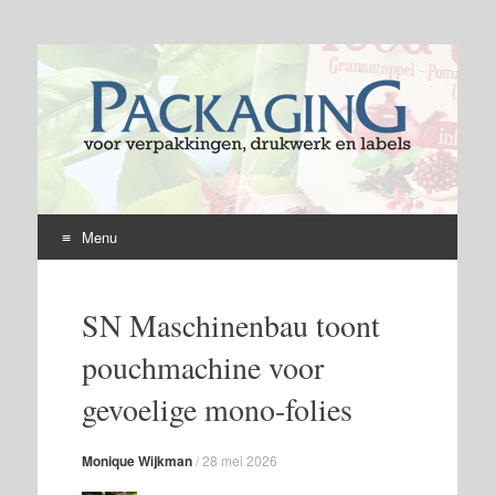
Menu
Skip
to
SN Maschinenbau toont
content
pouchmachine voor
gevoelige mono-folies
Monique Wijkman
/
28 mei 2026