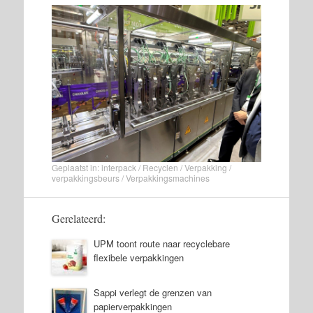
Geplaatst in:
interpack
/
Recyclen
/
Verpakking
/
verpakkingsbeurs
/
Verpakkingsmachines
Gerelateerd:
UPM toont route naar recyclebare
flexibele verpakkingen
Sappi verlegt de grenzen van
papierverpakkingen