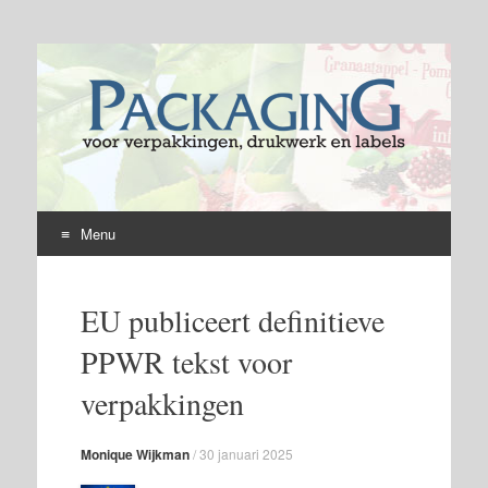
Menu
Skip
to
EU publiceert definitieve
content
PPWR tekst voor
verpakkingen
Monique Wijkman
/
30 januari 2025