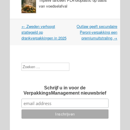
TripleW lanceert PLA-bioplastic op basis
van voedselafval
Post
←
Zweden verhoogt
Outlaw geeft secundaire
navigation
statiegeld op
Peroni-verpakking een
drankverpakkingen in 2025
premiumuitstraling
→
Zoek
Schrijf u in voor de
VerpakkingsManagement nieuwsbrief