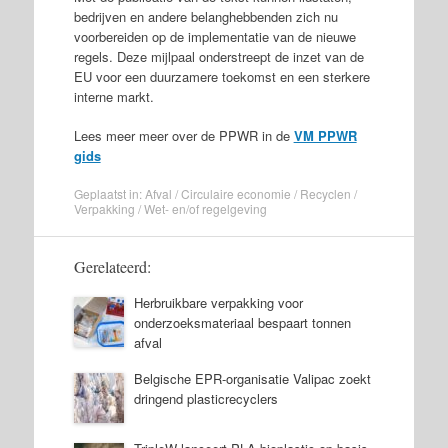
bedrijven en andere belanghebbenden zich nu
voorbereiden op de implementatie van de nieuwe
regels. Deze mijlpaal onderstreept de inzet van de
EU voor een duurzamere toekomst en een sterkere
interne markt.
Lees meer meer over de PPWR in de
VM PPWR
gids
Geplaatst in:
Afval
/
Circulaire economie
/
Recyclen
/
Verpakking
/
Wet- en/of regelgeving
Gerelateerd:
Herbruikbare verpakking voor
onderzoeksmateriaal bespaart tonnen
afval
Belgische EPR-organisatie Valipac zoekt
dringend plasticrecyclers