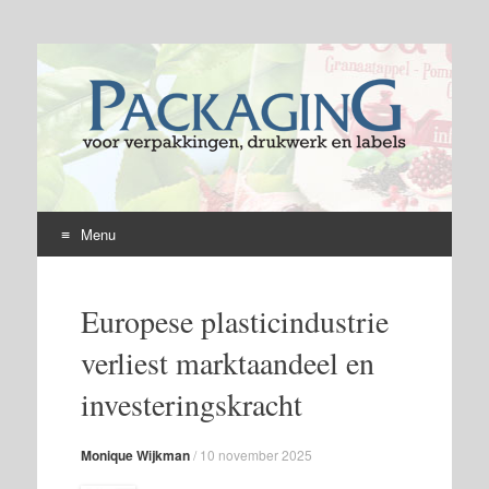
Menu
Skip
to
Europese plasticindustrie
content
verliest marktaandeel en
investeringskracht
Monique Wijkman
/
10 november 2025