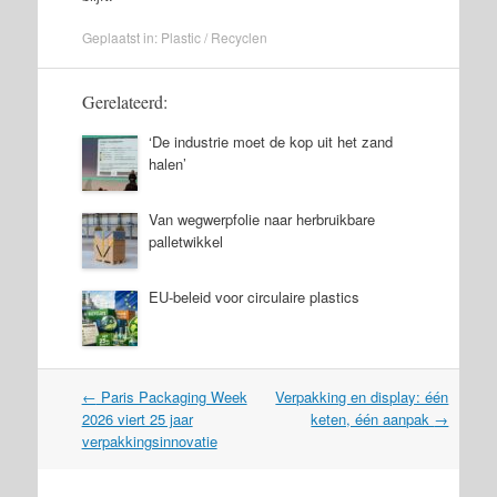
Geplaatst in:
Plastic
/
Recyclen
Gerelateerd:
‘De industrie moet de kop uit het zand
halen’
Van wegwerpfolie naar herbruikbare
palletwikkel
EU-beleid voor circulaire plastics
Post
←
Paris Packaging Week
Verpakking en display: één
navigation
2026 viert 25 jaar
keten, één aanpak
→
verpakkingsinnovatie