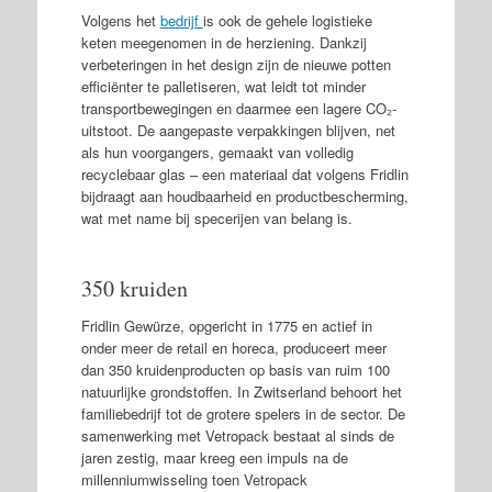
Volgens het
bedrijf
is ook de gehele logistieke
keten meegenomen in de herziening. Dankzij
verbeteringen in het design zijn de nieuwe potten
efficiënter te palletiseren, wat leidt tot minder
transportbewegingen en daarmee een lagere CO₂-
uitstoot. De aangepaste verpakkingen blijven, net
als hun voorgangers, gemaakt van volledig
recyclebaar glas – een materiaal dat volgens Fridlin
bijdraagt aan houdbaarheid en productbescherming,
wat met name bij specerijen van belang is.
350 kruiden
Fridlin Gewürze, opgericht in 1775 en actief in
onder meer de retail en horeca, produceert meer
dan 350 kruidenproducten op basis van ruim 100
natuurlijke grondstoffen. In Zwitserland behoort het
familiebedrijf tot de grotere spelers in de sector. De
samenwerking met Vetropack bestaat al sinds de
jaren zestig, maar kreeg een impuls na de
millenniumwisseling toen Vetropack