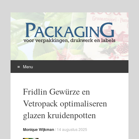
Menu
Skip
to
Fridlin Gewürze en
content
Vetropack optimaliseren
glazen kruidenpotten
Monique Wijkman
/
14 augustus 2025