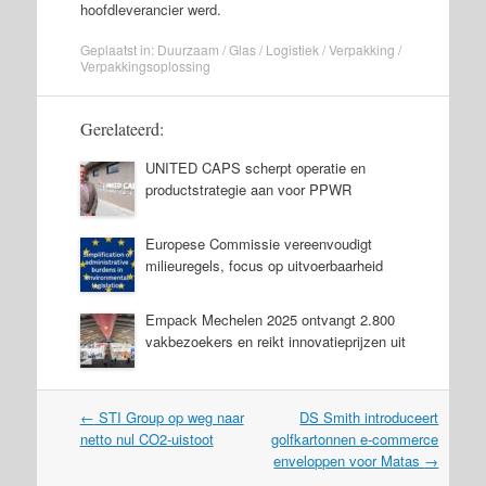
hoofdleverancier werd.
Geplaatst in:
Duurzaam
/
Glas
/
Logistiek
/
Verpakking
/
Verpakkingsoplossing
Gerelateerd:
UNITED CAPS scherpt operatie en
productstrategie aan voor PPWR
Europese Commissie vereenvoudigt
milieuregels, focus op uitvoerbaarheid
Empack Mechelen 2025 ontvangt 2.800
vakbezoekers en reikt innovatieprijzen uit
Post
←
STI Group op weg naar
DS Smith introduceert
navigation
netto nul CO2-uistoot
golfkartonnen e-commerce
enveloppen voor Matas
→