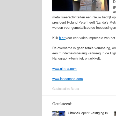
D
g
a
metalliseeractiviteiten een nieuw bedrijf 
president Roland Peter heeft ‘Landa’s Met
worden voor gemetalliseerde toepassingen, 
Klik
hier
voor een video-impressie van het
De overname is geen totale verrassing, om
een minderheidsbelang verkreeg in de Digita
Nanography-techniek ontwikkelt.
www.altana.com
www.landanano.com
Geplaatst in:
Beurs
Gerelateerd:
Ultrapak opent vestiging in