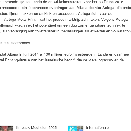
e komende tijd zal Landa de ontwikkelactiviteiten voor het op Drupa 2016
elanceerde metalliseerproces overdragen aan Altana-dochter Actega, die onde
ndere lijmen, lakken en drukinkten produceert. Actega richt voor de
op – Actega Metal Print – dat het proces marktrijp zal maken. Volgens Actega-
allography-techniek het potentieel om een duurzame, gangbare techniek te
als vervanging van folietransfer in toepassingen als etiketten en vouwkarton’
 metalliseerproces.
dat Altana in juni 2014 al 100 miljoen euro investeerde in Landa en daarmee
l Printing-divisie van het Israëlische bedrijf, die de Metallography- en de
Empack Mechelen 2025
Internationale