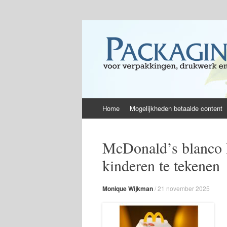
Skip
Home
Mogelijkheden betaalde content
to
content
McDonald’s blanco 
kinderen te tekenen
Monique Wijkman
/
21 november 2025