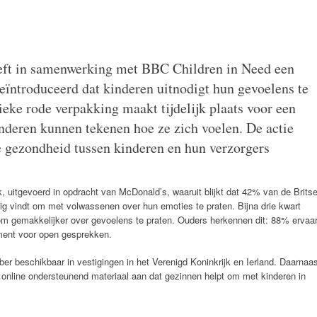
ft in samenwerking met BBC Children in Need een
ïntroduceerd dat kinderen uitnodigt hun gevoelens te
ieke rode verpakking maakt tijdelijk plaats voor een
inderen kunnen tekenen hoe ze zich voelen. De actie
 gezondheid tussen kinderen en hun verzorgers
 uitgevoerd in opdracht van McDonald’s, waaruit blijkt dat 42% van de Brits
astig vindt om met volwassenen over hun emoties te praten. Bijna drie kwart
om gemakkelijker over gevoelens te praten. Ouders herkennen dit: 88% ervaar
ment voor open gesprekken.
er beschikbaar in vestigingen in het Verenigd Koninkrijk en Ierland. Daarnaa
online ondersteunend materiaal aan dat gezinnen helpt om met kinderen in