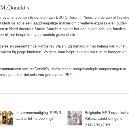
s McDonald’s
loyaliteitspunten te doneren aan BBC Children in Need, via de app of fysiek
d biedt de actie een laagdrempelige manier om creatieve expressie en ouder-
en in Need-directeur Simon Antrobus noemt het een hulpmiddel om families
nen bij het bespreken van mentale gezondheid.
res en presentatrice Kimberley Walsh. Zij benadrukt het belang van kunst
maken bij jonge kinderen. Volgens haar helpt tekenen om rust te brengen en
idsinitiatieven van McDonald’s, zoals recent aangekondigde aanpassingen in
vervangen door deksels van gerecycled PET.
Is ‘vereenvoudiging’ PPWR
Belgische EPR-organisati
aanzet tot heropening?
Valipac zoekt dringend
plasticrecyclers