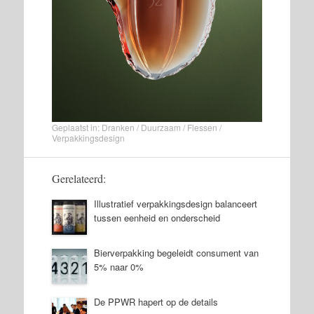
Geplaatst in:
Dranken
/
Duurzaam
/
Flessen
/
Verpakkingsdesign
Gerelateerd:
Illustratief verpakkingsdesign balanceert
tussen eenheid en onderscheid
Bierverpakking begeleidt consument van
5% naar 0%
De PPWR hapert op de details