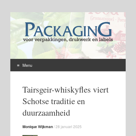
Menu
Skip
to
Tairsgeir-whiskyfles viert
content
Schotse traditie en
duurzaamheid
Monique Wijkman
/
28 januari 2025