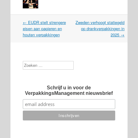
Post
←
EUDR stelt strengere
Zweden verhoogt statiegeld
navigation
eisen aan papieren en
op drankverpakkingen in
houten verpakkingen
2025
→
Zoek
Schrijf u in voor de
VerpakkingsManagement nieuwsbrief