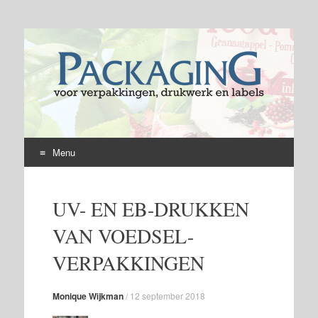
Menu
Skip
to
UV- EN EB-DRUKKEN
content
VAN VOEDSEL-
VERPAKKINGEN
Monique Wijkman
/
12 september 2018