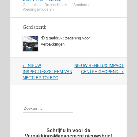
Geplaatst in:
Druktechnieken
/
Seminar
/
Voedingsmiddelen
Gerelateerd:
‘Digitaaldruk: zegening voor
verpakkingen’
Post
←
NIEUW
NIEUW BENELUX IMPACT
navigation
INSPECTIESYSTEEM VAN
CENTRE GEOPEND
→
METTLER TOLEDO
Zoek
Schrijf u in voor de
VerpakkingsManagement nieuwsbrief