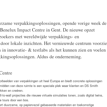
urzame verpakkingsoplossingen, opende vorige week de
 Benelux Impact Centre in Gent. De nieuwe opzet
ezoekers met wereldwijde verpakkings- en
 door lokale inzichten. Het vernieuwde centrum voorzie
 in innovatie- & testlabs als het kunnen zien en voelen
akkingsoplossingen. Aldus de onderneming.
Centre
oorbeelden van verpakkingen uit heel Europa en biedt concrete oplossingen
t midden van deze ruimte is een speciale plek waar klanten en DS Smith
ekken en creëren.
-to-wall projecties die nieuwe virtuele simulaties tonen, zoals digital twins,
le tours door een bos.
ert duurzame, op papiervezel gebaseerde materialen en toekomstige