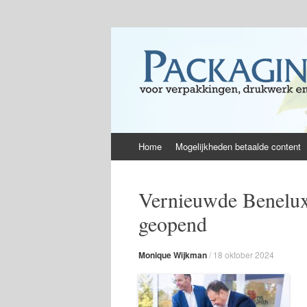
Skip
Home
Mogelijkheden betaalde content
to
content
Vernieuwde Benelux
geopend
Monique Wijkman
/
18 oktober 2024