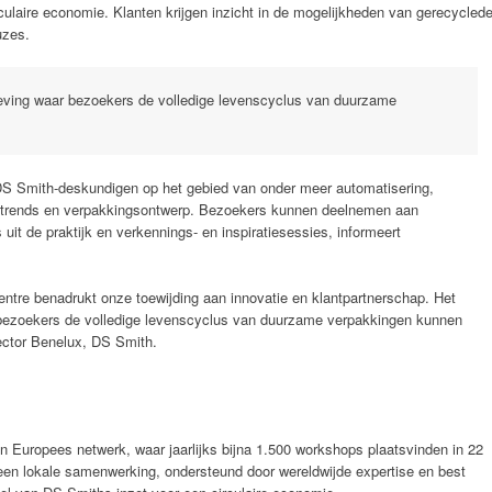
rculaire economie. Klanten krijgen inzicht in de mogelijkheden van gerecycled
uzes.
eving waar bezoekers de volledige levenscyclus van duurzame
DS Smith-deskundigen op het gebied van onder meer automatisering,
 trends en verpakkingsontwerp. Bezoekers kunnen deelnemen aan
s uit de praktijk en verkennings- en inspiratiesessies, informeert
ntre benadrukt onze toewijding aan innovatie en klantpartnerschap. Het
bezoekers de volledige levenscyclus van duurzame verpakkingen kunnen
ector Benelux, DS Smith.
 Europees netwerk, waar jaarlijks bijna 1.500 workshops plaatsvinden in 22
een lokale samenwerking, ondersteund door wereldwijde expertise en best