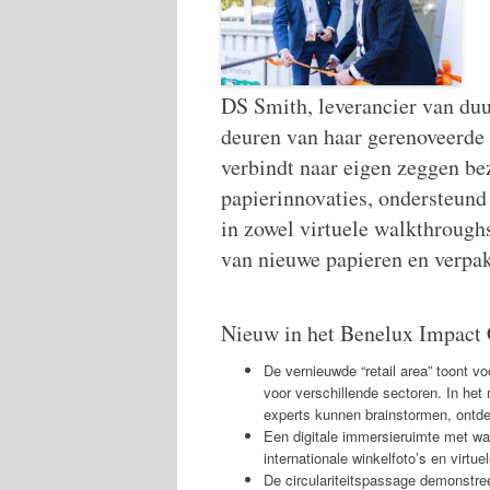
DS Smith, leverancier van du
deuren van haar gerenoveerde
verbindt naar eigen zeggen b
papierinnovaties, ondersteund
in zowel virtuele walkthroughs
van nieuwe papieren en verp
Nieuw in het Benelux Impact 
De vernieuwde “retail area” toont v
voor verschillende sectoren. In he
experts kunnen brainstormen, ontd
Een digitale immersieruimte met wall
internationale winkelfoto’s en virtue
De circulariteitspassage demonstre